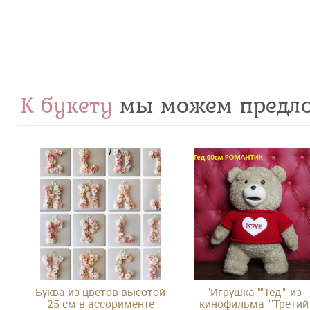
К букету
мы можем предл
Буква из цветов высотой
"Игрушка ""Тед"" из
25 см в ассорименте
кинофильма ""Третий