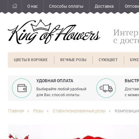
О нас
Способы оплаты
Доставка
Оптов
Интер
с дос
ЦВЕТЫ В КОРОБКЕ
ВЕЧНЫЕ РОЗЫ
СУХОЦВЕТ
БУК
УДОБНАЯ ОПЛАТА
БЫСТР
Выбирайте любой удобный
Доставк
для Вас способ оплаты.
с момен
Главная
Розы
Стабилизированные розы
Композиция