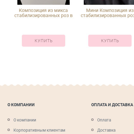
Композиция из микса
Мини Композиция из
стабилизированных роз в
стабилизированных роз
й
шляпной коробке
круглой шляпной короб
КУПИТЬ
КУПИТЬ
О КОМПАНИИ
ОПЛАТА И ДОСТАВКА
О компании
Оплата
Корпоративным клиентам
Доставка