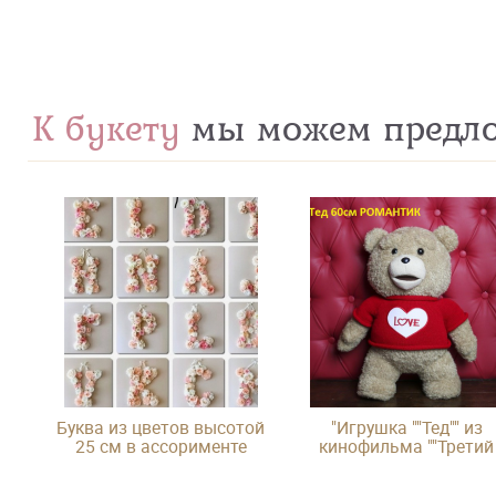
К букету
мы можем предл
Буква из цветов высотой
"Игрушка ""Тед"" из
25 см в ассорименте
кинофильма ""Третий
лишний"""