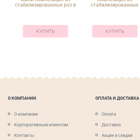
з в
стабилизированных роз в
стабилизированных
бке
круглой шляпной коробке
розовых роз в кругло
шляпной коробке
КУПИТЬ
КУПИТЬ
О КОМПАНИИ
ОПЛАТА И ДОСТАВКА
О компании
Оплата
Корпоративным клиентам
Доставка
Контакты
Акции и скидки