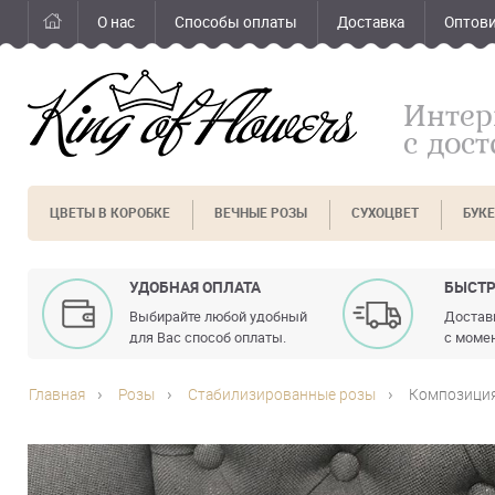
О нас
Способы оплаты
Доставка
Оптов
Интер
с дос
ЦВЕТЫ В КОРОБКЕ
ВЕЧНЫЕ РОЗЫ
СУХОЦВЕТ
БУК
УДОБНАЯ ОПЛАТА
БЫСТР
Выбирайте любой удобный
Доставк
для Вас способ оплаты.
с момен
Главная
Розы
Стабилизированные розы
Композиция