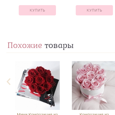
КУПИТЬ
КУПИТЬ
Похожие
товары
з
Мини Композиция из
Композиция из