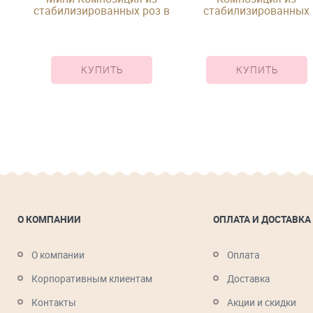
з и
стабилизированных роз в
стабилизированных
круглой шляпной коробке
красных роз в кругло
шляпной коробке
КУПИТЬ
КУПИТЬ
О КОМПАНИИ
ОПЛАТА И ДОСТАВКА
О компании
Оплата
Корпоративным клиентам
Доставка
Контакты
Акции и скидки