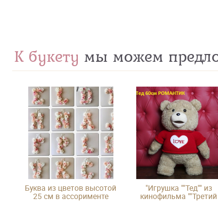
К букету
мы можем предл
Буква из цветов высотой
"Игрушка ""Тед"" из
25 см в ассорименте
кинофильма ""Третий
лишний"""