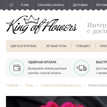
О нас
Способы оплаты
Доставка
Оптов
Интер
с дос
ЦВЕТЫ В КОРОБКЕ
ВЕЧНЫЕ РОЗЫ
СУХОЦВЕТ
БУК
УДОБНАЯ ОПЛАТА
БЫСТР
Выбирайте любой удобный
Доставк
для Вас способ оплаты.
с момен
Главная
Розы
Стабилизированные розы
Мини Компо