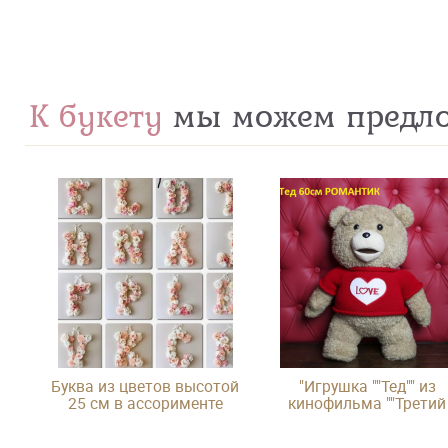
К букету
мы можем предл
Буква из цветов высотой
"Игрушка ""Тед"" из
25 см в ассорименте
кинофильма ""Третий
лишний"""