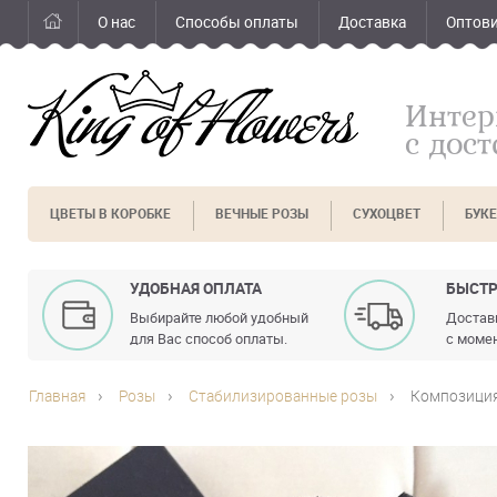
О нас
Способы оплаты
Доставка
Оптов
Интер
с дос
ЦВЕТЫ В КОРОБКЕ
ВЕЧНЫЕ РОЗЫ
СУХОЦВЕТ
БУК
УДОБНАЯ ОПЛАТА
БЫСТР
Выбирайте любой удобный
Доставк
для Вас способ оплаты.
с момен
Главная
Розы
Стабилизированные розы
Композиция