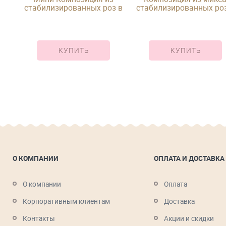
стабилизированных роз в
стабилизированных роз
й
круглой шляпной коробке
шляпной коробке
КУПИТЬ
КУПИТЬ
О КОМПАНИИ
ОПЛАТА И ДОСТАВКА
О компании
Оплата
Корпоративным клиентам
Доставка
Контакты
Акции и скидки