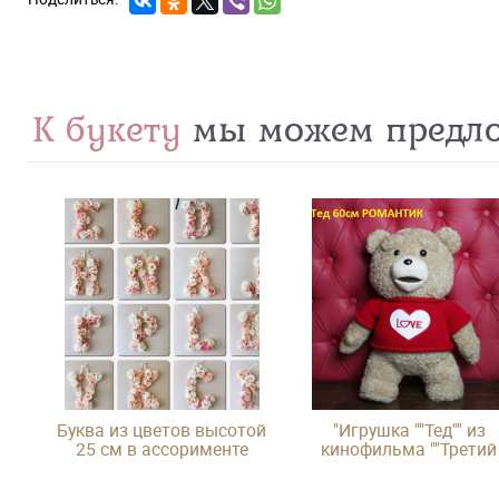
К букету
мы можем предл
Буква из цветов высотой
"Игрушка ""Тед"" из
25 см в ассорименте
кинофильма ""Третий
лишний"""