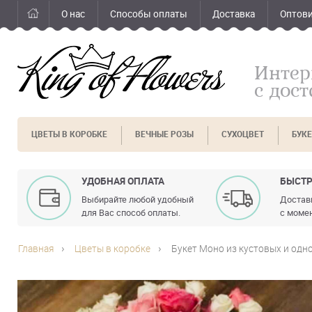
О нас
Способы оплаты
Доставка
Оптов
Интер
с дос
ЦВЕТЫ В КОРОБКЕ
ВЕЧНЫЕ РОЗЫ
СУХОЦВЕТ
БУК
УДОБНАЯ ОПЛАТА
БЫСТР
Выбирайте любой удобный
Доставк
для Вас способ оплаты.
с момен
Главная
Цветы в коробке
Букет Моно из кустовых и одн