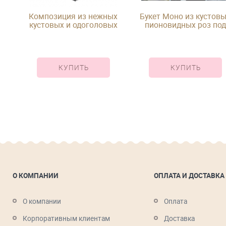
й,
Композиция из нежных
Букет Моно из кустов
ой
кустовых и одоголовых
пионовидных роз под
роз в корзине
ленту
КУПИТЬ
КУПИТЬ
О КОМПАНИИ
ОПЛАТА И ДОСТАВКА
О компании
Оплата
Корпоративным клиентам
Доставка