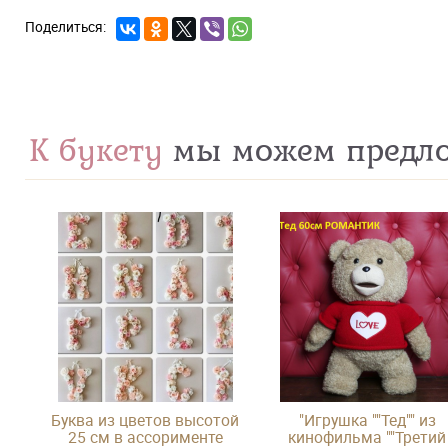
К букету
мы можем предл
Буква из цветов высотой
"Игрушка ""Тед"" из
25 см в ассорименте
кинофильма ""Третий