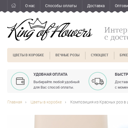
О нас
Способы оплаты
Доставка
Оптов
Интер
с дос
ЦВЕТЫ В КОРОБКЕ
ВЕЧНЫЕ РОЗЫ
СУХОЦВЕТ
БУК
УДОБНАЯ ОПЛАТА
БЫСТР
Выбирайте любой удобный
Доставк
для Вас способ оплаты.
с момен
Главная
Цветы в коробке
Композиция из Красных роз в