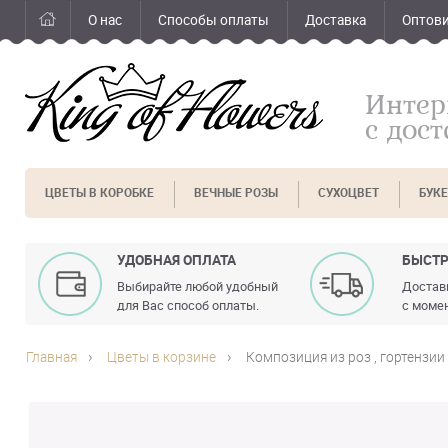
О нас
Способы оплаты
Доставка
Оптов
Интер
с дос
ЦВЕТЫ В КОРОБКЕ
ВЕЧНЫЕ РОЗЫ
СУХОЦВЕТ
БУК
УДОБНАЯ ОПЛАТА
БЫСТР
Выбирайте любой удобный
Доставк
для Вас способ оплаты.
с момен
Главная
Цветы в корзине
Композиция из роз , гортензии