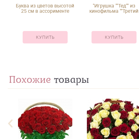
Буква из цветов высотой
"Игрушка ""Тед"" из
25 см в ассорименте
кинофильма ""Третий
лишний"""
КУПИТЬ
КУПИТЬ
Похожие
товары