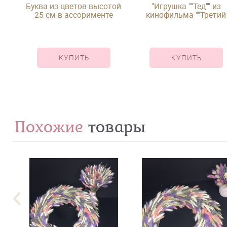
Буква из цветов высотой
"Игрушка ""Тед"" из
25 см в ассорименте
кинофильма ""Третий
лишний"""
КУПИТЬ
КУПИТЬ
Похожие
товары