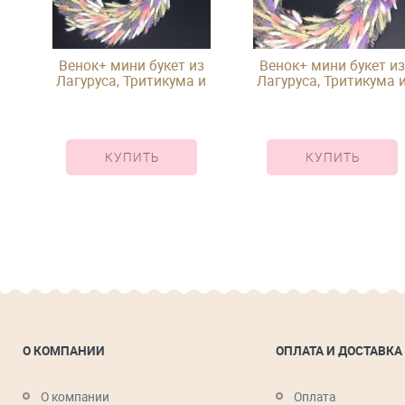
Венок+ мини букет из
Венок+ мини букет из
Лагуруса, Тритикума и
Лагуруса, Тритикума 
и в
лаванды
лаванды
КУПИТЬ
КУПИТЬ
О КОМПАНИИ
ОПЛАТА И ДОСТАВКА
О компании
Оплата