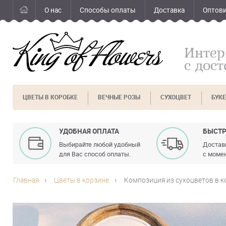
О нас
Способы оплаты
Доставка
Оптов
Интер
с дос
ЦВЕТЫ В КОРОБКЕ
ВЕЧНЫЕ РОЗЫ
СУХОЦВЕТ
БУК
УДОБНАЯ ОПЛАТА
БЫСТР
Выбирайте любой удобный
Доставк
для Вас способ оплаты.
с момен
Главная
Цветы в корзине
Композиция из сухоцветов в к