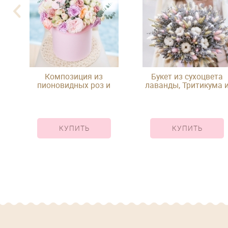
Композиция из
Букет из сухоцвета
е
пионовидных роз и
лаванды, Тритикума 
эвкалипта в розовой
гелихризума под лент
шляпной коробке
КУПИТЬ
КУПИТЬ