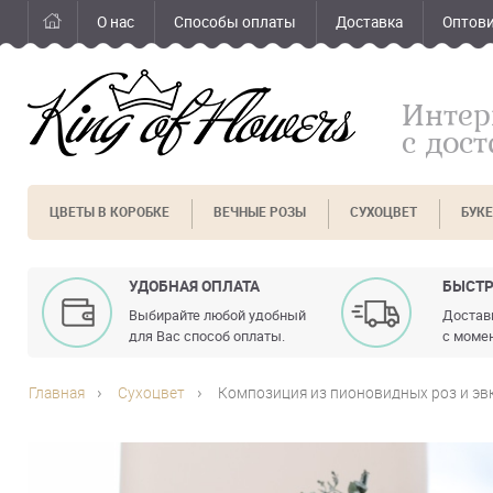
О нас
Способы оплаты
Доставка
Оптов
Интер
с дос
ЦВЕТЫ В КОРОБКЕ
ВЕЧНЫЕ РОЗЫ
СУХОЦВЕТ
БУК
УДОБНАЯ ОПЛАТА
БЫСТР
Выбирайте любой удобный
Доставк
для Вас способ оплаты.
с момен
Главная
Сухоцвет
Композиция из пионовидных роз и эв