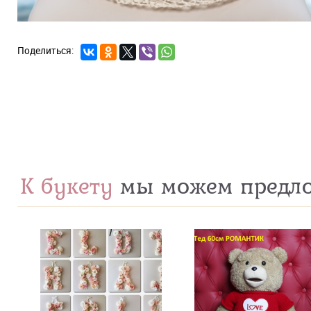
К букету
мы можем предл