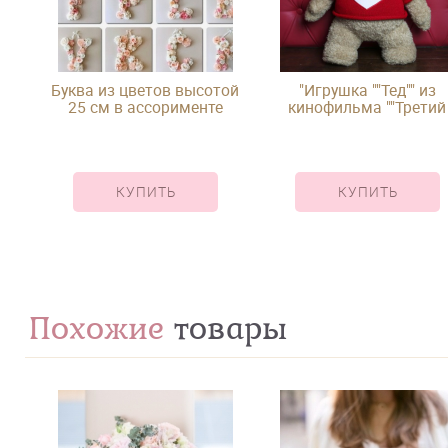
Буква из цветов высотой
"Игрушка ""Тед"" из
25 см в ассорименте
кинофильма ""Третий
лишний"""
КУПИТЬ
КУПИТЬ
Похожие
товары