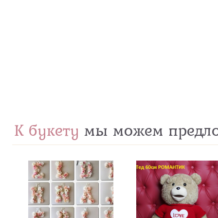
К букету
мы можем предл