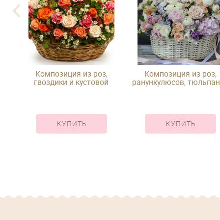
Композиция из роз,
Композиция из роз,
д
гвоздики и кустовой
ранункулюсов, тюльпа
ромашки в корзине
и эустомы в корзине
КУПИТЬ
КУПИТЬ