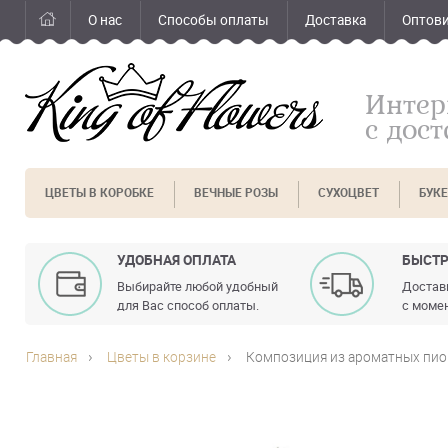
О нас
Способы оплаты
Доставка
Оптов
Интер
с дос
ЦВЕТЫ В КОРОБКЕ
ВЕЧНЫЕ РОЗЫ
СУХОЦВЕТ
БУК
УДОБНАЯ ОПЛАТА
БЫСТР
Выбирайте любой удобный
Доставк
для Вас способ оплаты.
с момен
Главная
Цветы в корзине
Композиция из ароматных пио