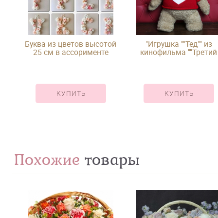
Буква из цветов высотой
"Игрушка ""Тед"" из
25 см в ассорименте
кинофильма ""Третий
лишний"""
КУПИТЬ
КУПИТЬ
Похожие
товары