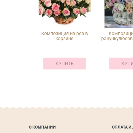
я микс из
Композиция из роз в
Композиция
 в шляпной
корзине
ранункулюсов
бке
и эустомы 
ИТЬ
КУПИТЬ
КУП
О КОМПАНИИ
ОПЛАТА И