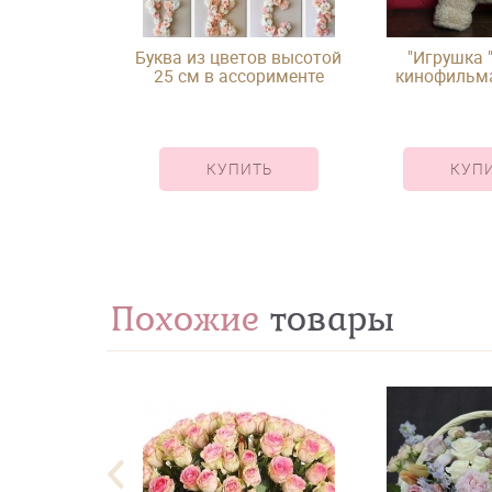
Буква из цветов высотой
"Игрушка "
25 см в ассорименте
кинофильма
лишни
КУПИТЬ
КУП
Похожие
товары