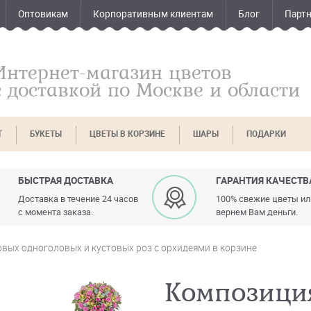
Оптовикам
Корпоративным клиентам
Блог
Парт
Интернет-магазин цветов
с доставкой по Москве и области
Т
БУКЕТЫ
ЦВЕТЫ В КОРЗИНЕ
ШАРЫ
ПОДАРКИ
БЫСТРАЯ ДОСТАВКА
ГАРАНТИЯ КАЧЕСТВ
Доставка в течение 24 часов
100% свежие цветы и
с момента заказа.
вернем Вам деньги.
вых одноголовых и кустовых роз с орхидеями в корзине
Композици