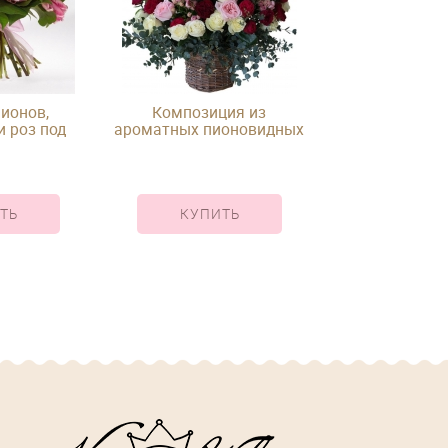
пионов,
Композиция из
Композиция
 роз под
ароматных пионовидных
разных роз в
у
кустовых и одноголовых
короб
роз в корзине
ТЬ
КУПИТЬ
КУПИ