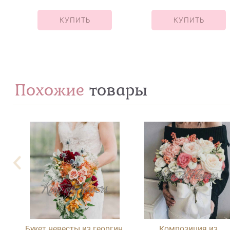
КУПИТЬ
КУПИТЬ
Похожие
товары
нов
Букет невесты из георгин,
Композиция из