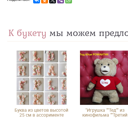
К букету
мы можем предл
Буква из цветов высотой
"Игрушка ""Тед"" из
25 см в ассорименте
кинофильма ""Третий
лишний"""