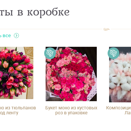
ты в коробке
ь все
но из тюльпанов
Букет моно из кустовых
Композиция
од ленту
роз в упаковке
Ла
стабилизи
и Хлопк
ко