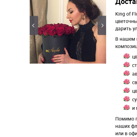
Достав
King of 
цветочны
дарить у
В нашем 
композиц
ц
с
ав
с
цв
с
и 
Помимо г
наших фл
или в оф