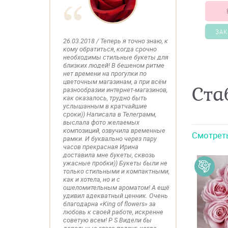
ЗАК
26.03.2018 / Теперь я точно знаю, к
кому обратиться, когда срочно
необходимы стильные букеты для
близких людей! В бешеном ритме
нет времени на прогулки по
цветочным магазинам, а при всём
Ста
разнообразии интернет-магазинов,
как оказалось, трудно быть
услышанным в кратчайшие
сроки)) Написала в Телеграмм,
выслала фото желаемых
композиций, озвучила временные
Смотрет
рамки. И буквально через пару
часов прекрасная Ирина
доставила мне букеты, сквозь
ужасные пробки)) Букеты были не
только стильными и компактными,
как и хотела, но и с
ошеломительным ароматом! А ещё
удивил адекватный ценник. Очень
благодарна «King of flowers» за
любовь к своей работе, искренне
советую всем! P S Видели бы