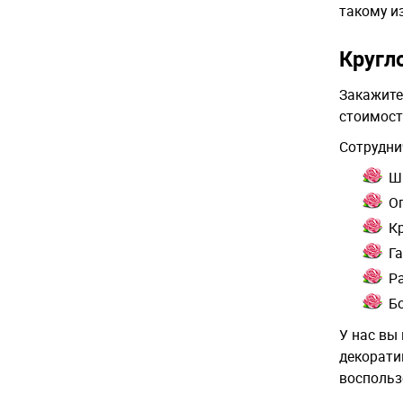
такому и
Кругл
Закажите
стоимост
Сотруднич
Ш
О
К
Г
Р
Б
У нас вы
декорати
воспольз