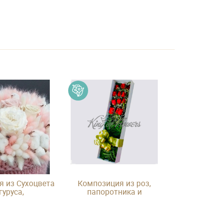
 из Сухоцвета
Композиция из роз,
гуруса,
папоротника и
рованной розы
гипсофилы в подарочной
а в шляпной
коробке
робке