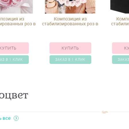
позиция из
Композиция из
Компо
ированных роз в
стабилизированных роз в
стабили
шляпной коробке
шляпной коробке
фиолето
подароч
КУПИТЬ
КУПИТЬ
К
АЗ В 1 КЛИК
ЗАКАЗ В 1 КЛИК
ЗАКАЗ
оцвет
ь все