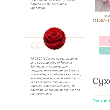
довольные глаза подруг, когда
дарила им эту весеннюю
красоту)))
Ком
стабилиз
круглой 
ЗАК
15.03.2018 / Хочу поблагодарить
всю команду King of Flowers!
Закупали у них цветы для
поздравления женщин на 8 марта!
Вся команда сработала как часы ,
Сух
все вовремя, высокое качество и
уважительное отношение к
клиенту ! Спасибо большое , Вы
сделали настоящий праздник для
наших женщин.
Смотрет