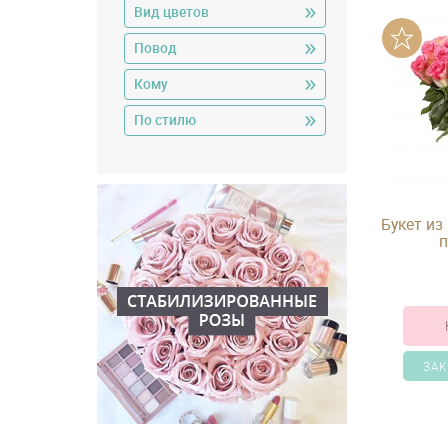
Вид цветов
Повод
Кому
По стилю
Букет из
п
ЗАК