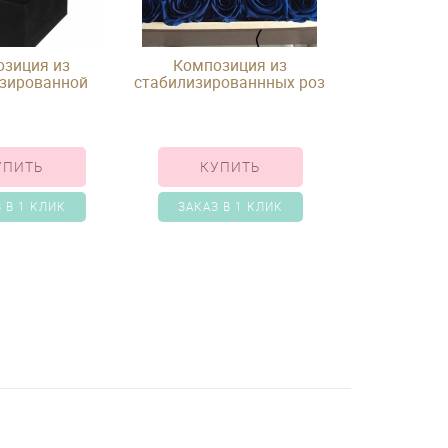
зиция из
Композиция из
зированной
стабилизированнных роз
вой розы в
в шляпной коробке
ной коробке
УПИТЬ
КУПИТЬ
 В 1 КЛИК
ЗАКАЗ В 1 КЛИК