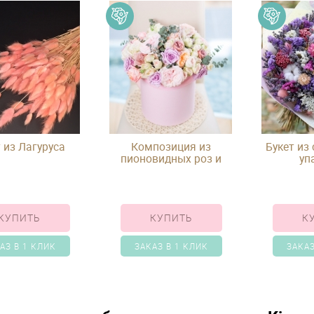
 из Лагуруса
Композиция из
Букет из
пионовидных роз и
уп
эвкалипта в розовой
шляпной коробке
КУПИТЬ
КУПИТЬ
К
АЗ В 1 КЛИК
ЗАКАЗ В 1 КЛИК
ЗАКАЗ