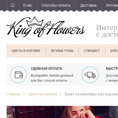
О нас
Способы оплаты
Доставка
Оптов
Интер
с дос
ЦВЕТЫ В КОРОБКЕ
ВЕЧНЫЕ РОЗЫ
СУХОЦВЕТ
БУК
УДОБНАЯ ОПЛАТА
БЫСТР
Выбирайте любой удобный
Доставк
для Вас способ оплаты.
с момен
Главная
Цветы в коробке
Букет из кремовых роз под ле