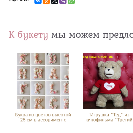
К букету
мы можем предл
Буква из цветов высотой
"Игрушка ""Тед"" из
25 см в ассорименте
кинофильма ""Третий
лишний"""