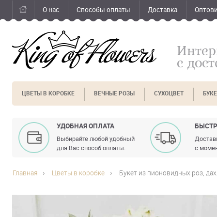
О нас
Способы оплаты
Доставка
Оптов
Интер
с дос
ЦВЕТЫ В КОРОБКЕ
ВЕЧНЫЕ РОЗЫ
СУХОЦВЕТ
БУК
УДОБНАЯ ОПЛАТА
БЫСТР
Выбирайте любой удобный
Доставк
для Вас способ оплаты.
с момен
Главная
Цветы в коробке
Букет из пионовидных роз, дах