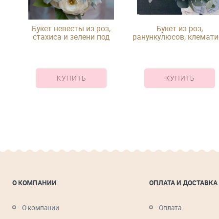
з,
Букет невесты из роз,
Букет из роз,
од
стахиса и зелени под
ранункулюсов, клемати
ленту
и зелени под ленту
КУПИТЬ
КУПИТЬ
О КОМПАНИИ
ОПЛАТА И ДОСТАВКА
О компании
Оплата