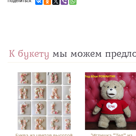
К букету
мы можем предл
Буква из цветов высотой
"Игрушка ""Тед"" из