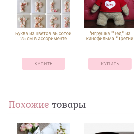
Буква из цветов высотой
"Игрушка ""Тед"" из
25 см в ассорименте
кинофильма ""Третий
лишний"""
КУПИТЬ
КУПИТЬ
Похожие
товары