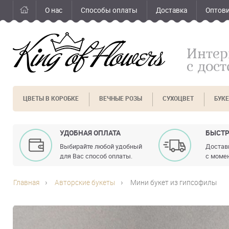
О нас
Способы оплаты
Доставка
Оптов
Интер
с дос
ЦВЕТЫ В КОРОБКЕ
ВЕЧНЫЕ РОЗЫ
СУХОЦВЕТ
БУК
УДОБНАЯ ОПЛАТА
БЫСТР
Выбирайте любой удобный
Доставк
для Вас способ оплаты.
с момен
Главная
Авторские букеты
Мини букет из гипсофилы