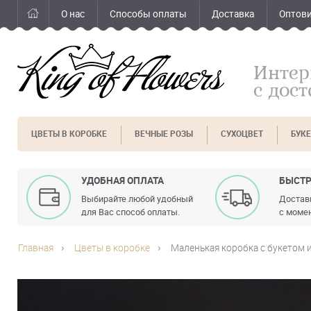
О нас
Способы оплаты
Доставка
Оптов
Интер
с дос
ЦВЕТЫ В КОРОБКЕ
ВЕЧНЫЕ РОЗЫ
СУХОЦВЕТ
БУК
УДОБНАЯ ОПЛАТА
БЫСТР
Выбирайте любой удобный
Доставк
для Вас способ оплаты.
с момен
Главная
Цветы в коробке
Маленькая коробка с букетом 