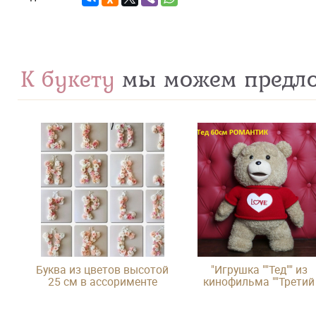
К букету
мы можем предл
Буква из цветов высотой
"Игрушка ""Тед"" из
25 см в ассорименте
кинофильма ""Третий
лишний"""