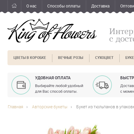
О нас
Способы оплаты
Доставка
Оптов
Интер
с дос
ЦВЕТЫ В КОРОБКЕ
ВЕЧНЫЕ РОЗЫ
СУХОЦВЕТ
БУК
УДОБНАЯ ОПЛАТА
БЫСТР
Выбирайте любой удобный
Доставк
для Вас способ оплаты.
с момен
Главная
Авторские букеты
Букет из тюльпанов в упаков