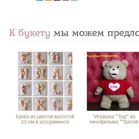
К букету
мы можем предл
Буква из цветов высотой
"Игрушка ""Тед"" из
25 см в ассорименте
кинофильма ""Третий
лишний"""