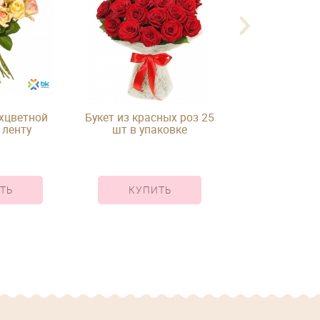
ухцветной
Букет из красных роз 25
Букет микс из 
 ленту
шт в упаковке
под ле
ТЬ
КУПИТЬ
КУПИ