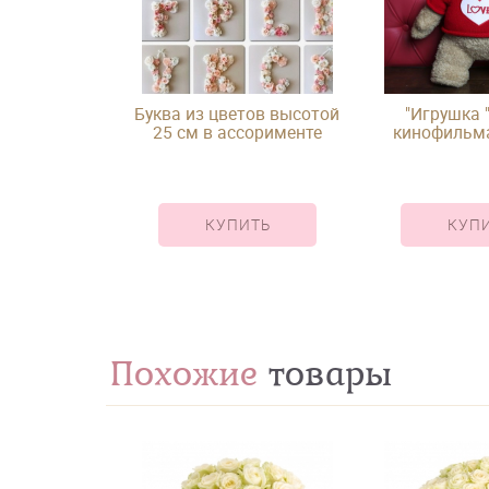
Буква из цветов высотой
"Игрушка "
25 см в ассорименте
кинофильма
лишни
КУПИТЬ
КУП
Похожие
товары