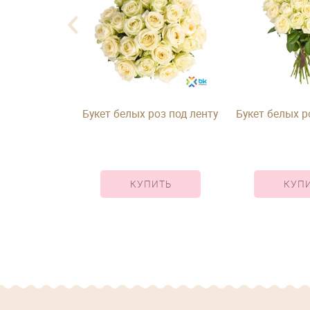
з роз, 25 шт
Букет белых роз под ленту
Букет белых р
енту
ИТЬ
КУПИТЬ
КУП