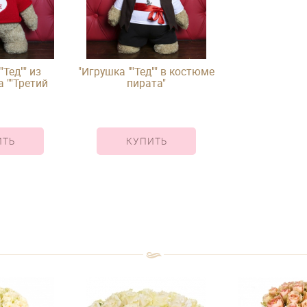
"Тед"" из
"Игрушка ""Тед"" в костюме
 ""Третий
пирата"
й"""
ИТЬ
КУПИТЬ