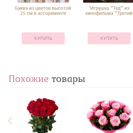
Буква из цветов высотой
"Игрушка ""Тед"" из
25 см в ассорименте
кинофильма ""Третий
лишний"""
КУПИТЬ
КУПИТЬ
Похожие
товары