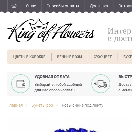
О нас
Способы оплаты
Доставка
Оптов
Интер
с дос
ЦВЕТЫ В КОРОБКЕ
ВЕЧНЫЕ РОЗЫ
СУХОЦВЕТ
БУК
УДОБНАЯ ОПЛАТА
БЫСТР
Выбирайте любой удобный
Доставк
для Вас способ оплаты.
с момен
Главная
Букеты роз
Розы синие под ленту