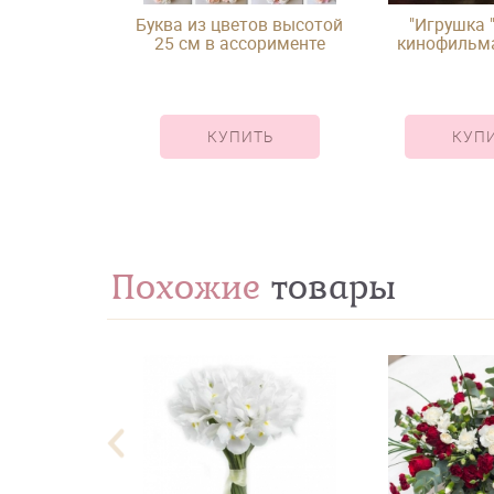
Буква из цветов высотой
"Игрушка "
25 см в ассорименте
кинофильма
лишни
КУПИТЬ
КУП
Похожие
товары