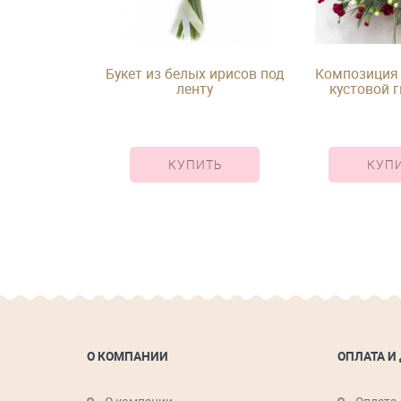
з тюльпанов
Букет из белых ирисов под
Композиция 
енту
ленту
кустовой г
герберы, роз 
ИТЬ
КУПИТЬ
КУП
О КОМПАНИИ
ОПЛАТА И