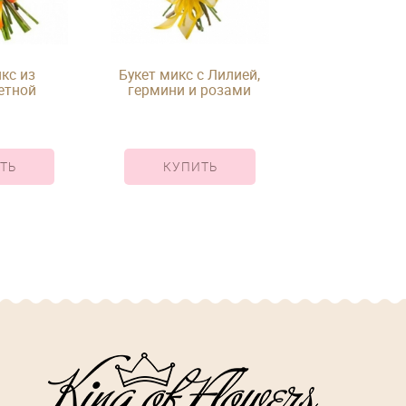
кс из
Букет микс с Лилией,
Букет микс из
етной
гермини и розами
под ле
 под ленту
ТЬ
КУПИТЬ
КУПИ