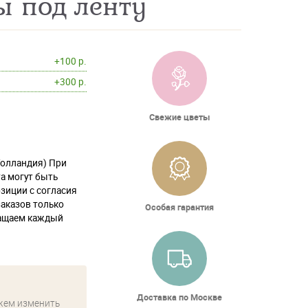
ы под ленту
+100 р.
+300 р.
Свежие цветы
Голландия) При
та могут быть
зиции с согласия
заказов только
Особая гарантия
ращаем каждый
!
Доставка по Москве
жем изменить