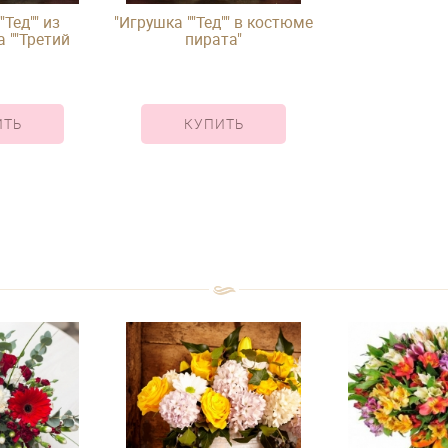
"Тед"" из
"Игрушка ""Тед"" в костюме
 ""Третий
пирата"
й"""
ИТЬ
КУПИТЬ