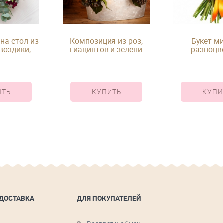
на стол из
Композиция из роз,
Букет ми
воздики,
гиацинтов и зелени
разноцв
и эвкалипта
Хедеры в кашпо
альстромерии
ИТЬ
КУПИТЬ
КУПИ
 ДОСТАВКА
ДЛЯ ПОКУПАТЕЛЕЙ