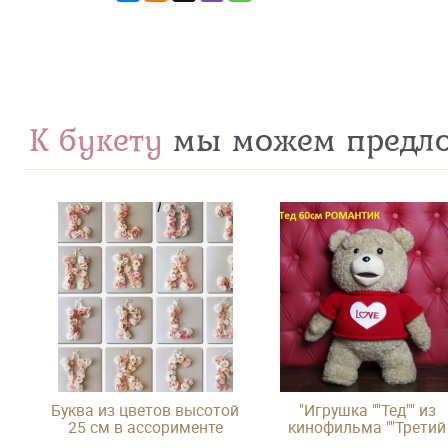
К букету
мы можем предл
Буква из цветов высотой
"Игрушка ""Тед"" из
25 см в ассорименте
кинофильма ""Третий
лишний"""