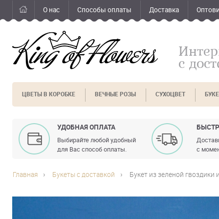
О нас
Способы оплаты
Доставка
Оптов
Интер
с дос
ЦВЕТЫ В КОРОБКЕ
ВЕЧНЫЕ РОЗЫ
СУХОЦВЕТ
БУК
УДОБНАЯ ОПЛАТА
БЫСТР
Выбирайте любой удобный
Доставк
для Вас способ оплаты.
с момен
Главная
Букеты с доставкой
Букет из зеленой гвоздики