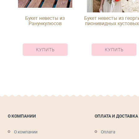
Букет невесты из
Букет невесты из георг
ту
Ранункулюсов
пионивидных кустовых
одноголовых рози зеле
КУПИТЬ
КУПИТЬ
О КОМПАНИИ
ОПЛАТА И ДОСТАВКА
О компании
Оплата