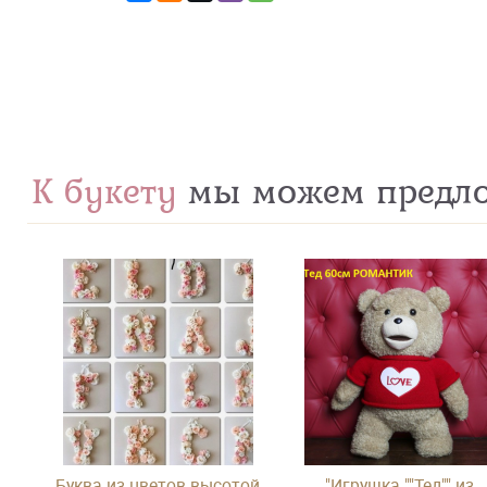
К букету
мы можем предл
Буква из цветов высотой
"Игрушка ""Тед"" из