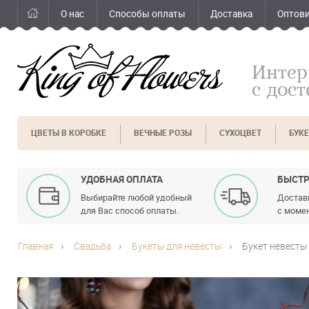
О нас
Способы оплаты
Доставка
Оптов
Интер
с дос
ЦВЕТЫ В КОРОБКЕ
ВЕЧНЫЕ РОЗЫ
СУХОЦВЕТ
БУК
УДОБНАЯ ОПЛАТА
БЫСТР
Выбирайте любой удобный
Доставк
для Вас способ оплаты.
с момен
Главная
Свадьба
Букеты для невесты
Букет невесты