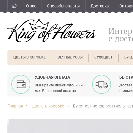
О нас
Способы оплаты
Доставка
Оптов
Интер
с дос
ЦВЕТЫ В КОРОБКЕ
ВЕЧНЫЕ РОЗЫ
СУХОЦВЕТ
БУК
УДОБНАЯ ОПЛАТА
БЫСТР
Выбирайте любой удобный
Доставк
для Вас способ оплаты.
с момен
Главная
Цветы в коробке
Букет из пионов, маттиолы, ас