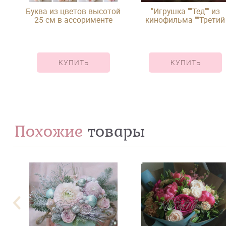
Буква из цветов высотой
"Игрушка ""Тед"" из
25 см в ассорименте
кинофильма ""Третий
лишний"""
КУПИТЬ
КУПИТЬ
Похожие
товары