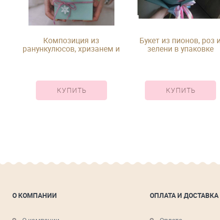
 и
Композиция из
Букет из пионов, роз 
ранункулюсов, хризанем и
зелени в упаковке
нобилиса с новогодним
декором в деревянном
кашко
КУПИТЬ
КУПИТЬ
О КОМПАНИИ
ОПЛАТА И ДОСТАВКА