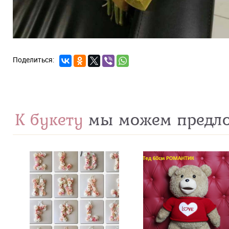
К букету
мы можем предл