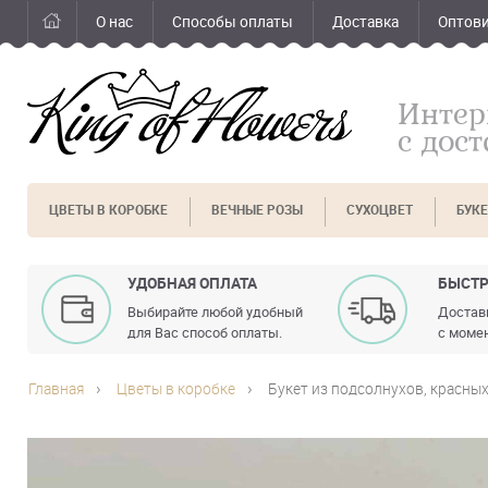
О нас
Способы оплаты
Доставка
Оптов
Интер
с дос
ЦВЕТЫ В КОРОБКЕ
ВЕЧНЫЕ РОЗЫ
СУХОЦВЕТ
БУК
УДОБНАЯ ОПЛАТА
БЫСТР
Выбирайте любой удобный
Доставк
для Вас способ оплаты.
с момен
Главная
Цветы в коробке
Букет из подсолнухов, красных