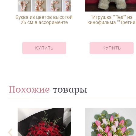
Буква из цветов высотой
"Игрушка ""Тед"" из
25 см в ассорименте
кинофильма ""Третий
лишний"""
КУПИТЬ
КУПИТЬ
Похожие
товары