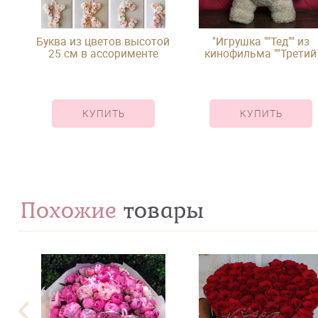
Буква из цветов высотой
"Игрушка ""Тед"" из
25 см в ассорименте
кинофильма ""Третий
лишний"""
КУПИТЬ
КУПИТЬ
Похожие
товары