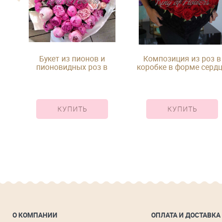
ых
Букет из пионов и
Композиция из роз в
ке
пионовидных роз в
коробке в форме серд
упаковке
КУПИТЬ
КУПИТЬ
О КОМПАНИИ
ОПЛАТА И ДОСТАВКА