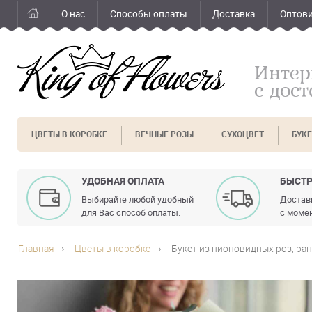
О нас
Способы оплаты
Доставка
Оптов
Интер
с дос
ЦВЕТЫ В КОРОБКЕ
ВЕЧНЫЕ РОЗЫ
СУХОЦВЕТ
БУК
УДОБНАЯ ОПЛАТА
БЫСТР
Выбирайте любой удобный
Доставк
для Вас способ оплаты.
с момен
Главная
Цветы в коробке
Букет из пионовидных роз, ра