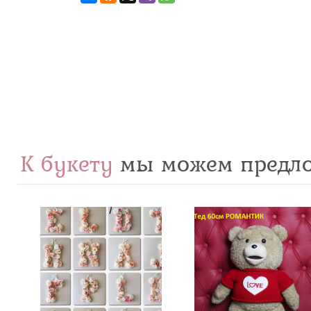
К букету
мы можем предл