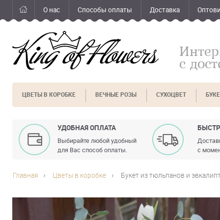
О нас
Способы оплаты
Доставка
Оптов
Интер
с дос
ЦВЕТЫ В КОРОБКЕ
ВЕЧНЫЕ РОЗЫ
СУХОЦВЕТ
БУК
УДОБНАЯ ОПЛАТА
БЫСТР
Выбирайте любой удобный
Доставк
для Вас способ оплаты.
с момен
Главная
Цветы в коробке
Букет из тюльпанов и эвкалипт