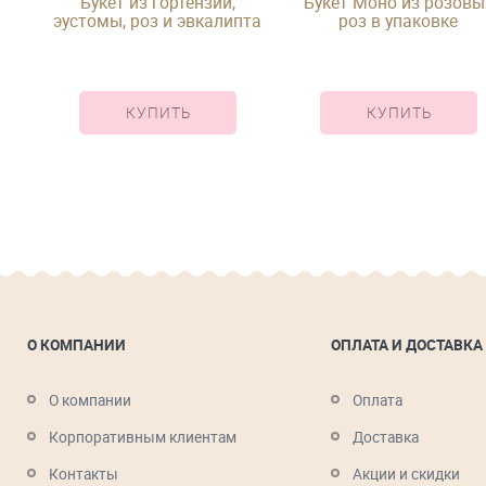
ы и
Букет из гортензии,
Букет Моно из розовы
эустомы, роз и эвкалипта
роз в упаковке
в упаковке
КУПИТЬ
КУПИТЬ
О КОМПАНИИ
ОПЛАТА И ДОСТАВКА
О компании
Оплата
Корпоративным клиентам
Доставка
Контакты
Акции и скидки