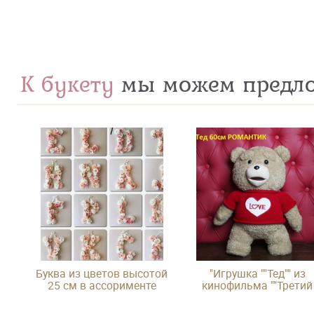
К букету
мы можем предл
Буква из цветов высотой
"Игрушка ""Тед"" из
25 см в ассорименте
кинофильма ""Третий
лишний"""