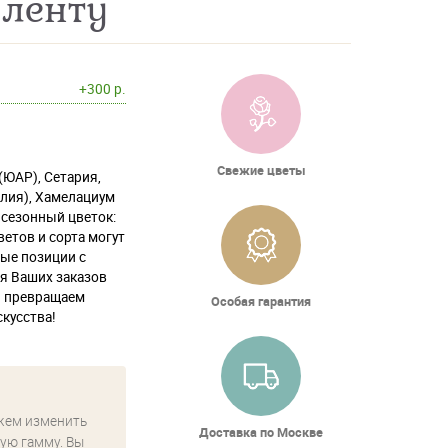
 ленту
+300 р.
Свежие цветы
(ЮАР), Сетария,
алия), Хамелациум
ь сезонный цветок:
ветов и сорта могут
ые позиции с
ля Ваших заказов
ы превращаем
Особая гарантия
кусства!
жем изменить
Доставка по Москве
ую гамму. Вы