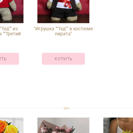
"Тед"" из
"Игрушка ""Тед"" в костюме
 ""Третий
пирата"
й"""
ИТЬ
КУПИТЬ