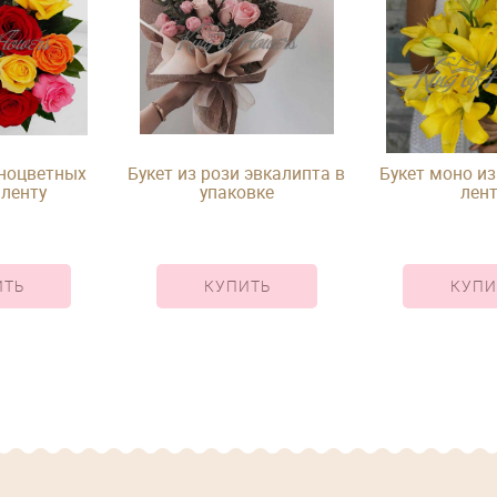
зноцветных
Букет из рози эвкалипта в
Букет моно из
 ленту
упаковке
лент
ИТЬ
КУПИТЬ
КУПИ