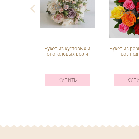
овых роз под
Букет из кустовых и
Букет из ра
ту
оноголовых роз и
роз под
розмарина под ленту
ИТЬ
КУПИТЬ
КУП