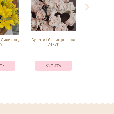
 Лилии под
Букет из белых роз под
Букет из кусто
у
ленут
лент
ТЬ
КУПИТЬ
КУПИ