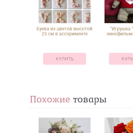
Буква из цветов высотой
"Игрушка "
25 см в ассорименте
кинофильма
лишни
КУПИТЬ
КУП
Похожие
товары