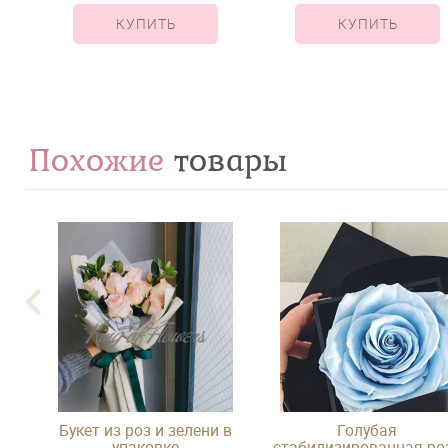
КУПИТЬ
КУПИТЬ
Похожие
товары
Букет из роз и зелени в
Голубая
оза
упаковке
стабилизированная ро