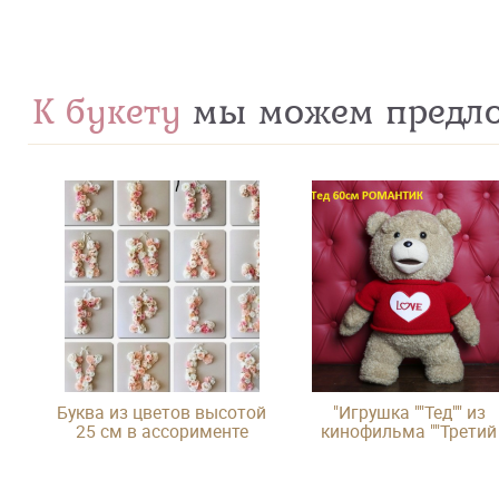
К букету
мы можем предл
Буква из цветов высотой
"Игрушка ""Тед"" из
25 см в ассорименте
кинофильма ""Третий
лишний"""