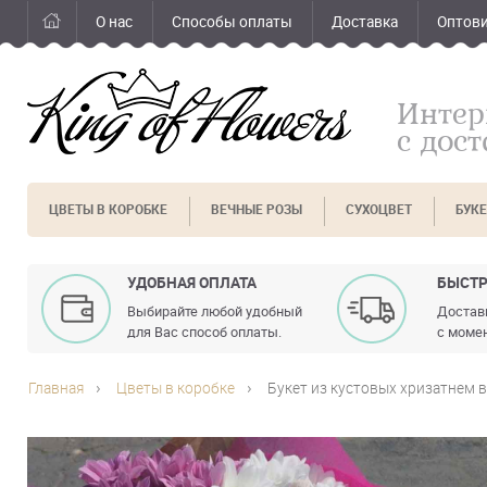
О нас
Способы оплаты
Доставка
Оптов
Интер
с дос
ЦВЕТЫ В КОРОБКЕ
ВЕЧНЫЕ РОЗЫ
СУХОЦВЕТ
БУК
УДОБНАЯ ОПЛАТА
БЫСТР
Выбирайте любой удобный
Доставк
для Вас способ оплаты.
с момен
Главная
Цветы в коробке
Букет из кустовых хризатнем в