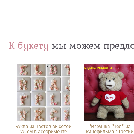
К букету
мы можем предл
Буква из цветов высотой
"Игрушка ""Тед"" из
25 см в ассорименте
кинофильма ""Третий