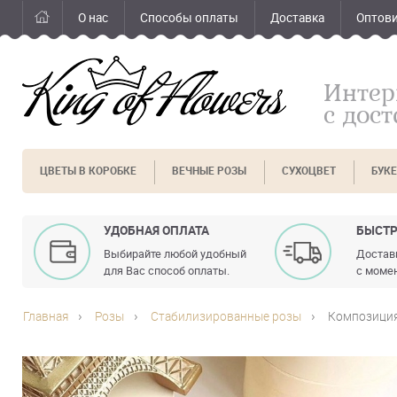
О нас
Способы оплаты
Доставка
Оптов
Интер
с дос
ЦВЕТЫ В КОРОБКЕ
ВЕЧНЫЕ РОЗЫ
СУХОЦВЕТ
БУК
УДОБНАЯ ОПЛАТА
БЫСТР
Выбирайте любой удобный
Доставк
для Вас способ оплаты.
с момен
Главная
Розы
Стабилизированные розы
Композиция