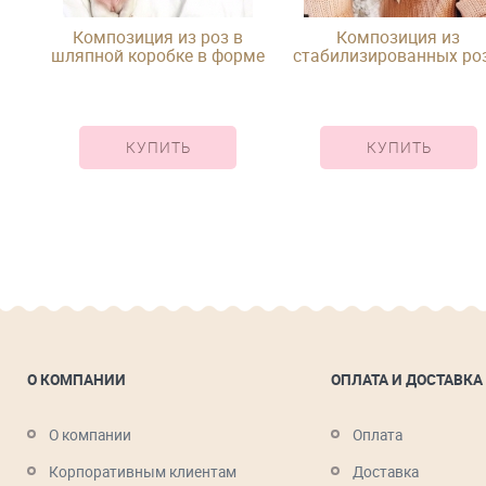
в
Композиция из роз в
Композиция из
рме
шляпной коробке в форме
стабилизированных роз
сердца
шляпной коробке
КУПИТЬ
КУПИТЬ
О КОМПАНИИ
ОПЛАТА И ДОСТАВКА
О компании
Оплата
Корпоративным клиентам
Доставка