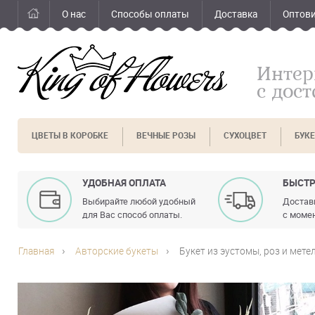
О нас
Способы оплаты
Доставка
Оптов
Интер
с дос
ЦВЕТЫ В КОРОБКЕ
ВЕЧНЫЕ РОЗЫ
СУХОЦВЕТ
БУК
УДОБНАЯ ОПЛАТА
БЫСТР
Выбирайте любой удобный
Доставк
для Вас способ оплаты.
с момен
Главная
Авторские букеты
Букет из эустомы, роз и мете