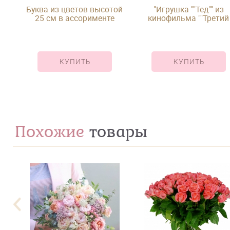
Буква из цветов высотой
"Игрушка ""Тед"" из
25 см в ассорименте
кинофильма ""Третий
лишний"""
КУПИТЬ
КУПИТЬ
Похожие
товары