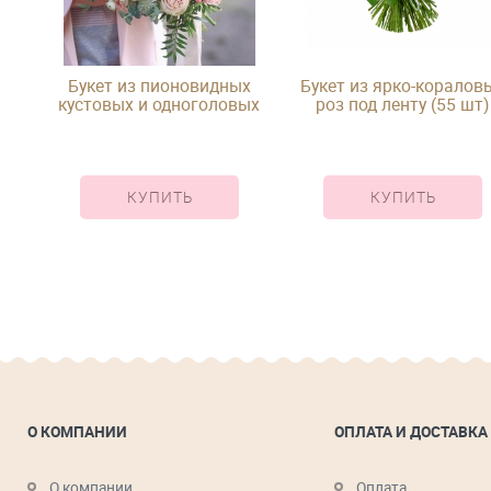
 51
Букет из пионовидных
Букет из ярко-коралов
кустовых и одноголовых
роз под ленту (55 шт)
роз, гиерикума и зелени
под ленту
КУПИТЬ
КУПИТЬ
О КОМПАНИИ
ОПЛАТА И ДОСТАВКА
О компании
Оплата