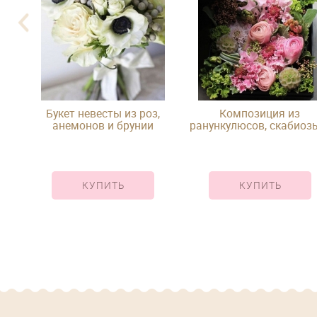
 и
Букет невесты из роз,
Композиция из
анемонов и брунии
ранункулюсов, скабиоз
скимии в шляпной
коробке
КУПИТЬ
КУПИТЬ