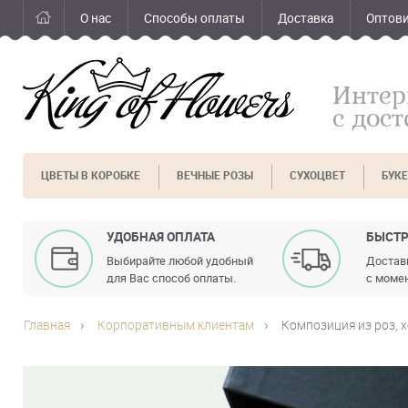
О нас
Способы оплаты
Доставка
Оптов
Интер
с дос
ЦВЕТЫ В КОРОБКЕ
ВЕЧНЫЕ РОЗЫ
СУХОЦВЕТ
БУК
УДОБНАЯ ОПЛАТА
БЫСТР
Выбирайте любой удобный
Доставк
для Вас способ оплаты.
с момен
Главная
Корпоративным клиентам
Композиция из роз, 