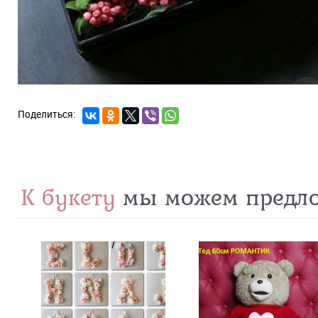
К букету
мы можем предл