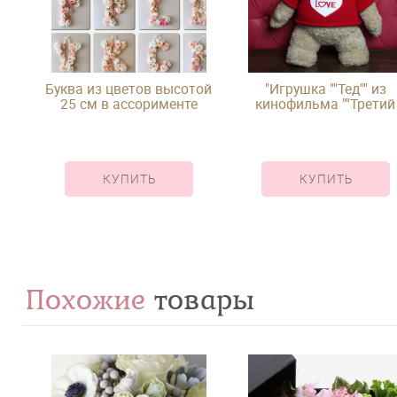
Буква из цветов высотой
"Игрушка ""Тед"" из
25 см в ассорименте
кинофильма ""Третий
лишний"""
КУПИТЬ
КУПИТЬ
Похожие
товары