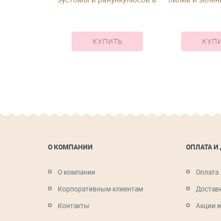
 эвкалипта в
шляпной коробке
овке
ИТЬ
КУПИТЬ
КУП
О КОМПАНИИ
ОПЛАТА И
О компании
Оплата
Корпоративным клиентам
Достав
Контакты
Акции и