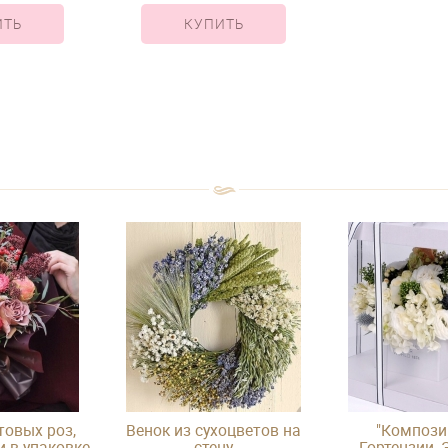
ИТЬ
КУПИТЬ
товых роз,
Венок из сухоцветов на
"Компози
и в упаковке
стену
Гортензии, 