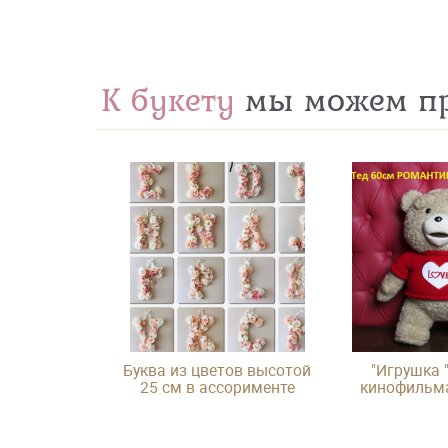
К букету
мы можем пр
Буква из цветов высотой
"Игрушка "
25 см в ассорименте
кинофильма
лишни