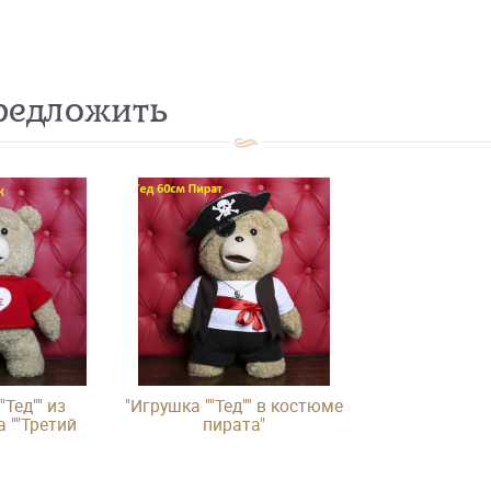
едложить
"Тед"" из
"Игрушка ""Тед"" в костюме
 ""Третий
пирата"
й"""