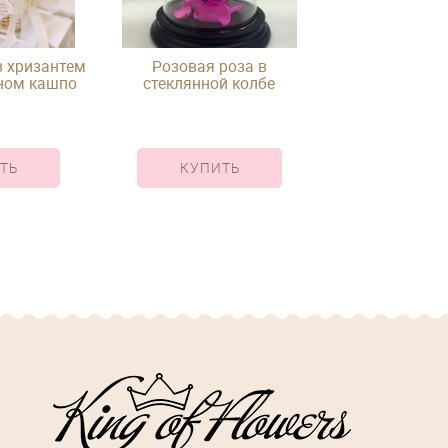
 хризантем
Розовая роза в
Композиция 
еном кашпо
стеклянной колбе
зелени в к
ТЬ
КУПИТЬ
КУПИ