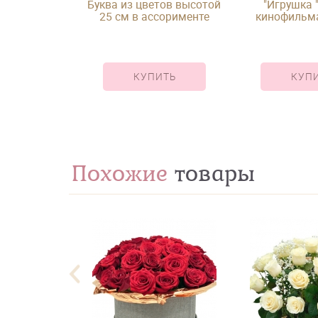
Буква из цветов высотой
"Игрушка "
25 см в ассорименте
кинофильма
лишни
КУПИТЬ
КУП
Похожие
товары