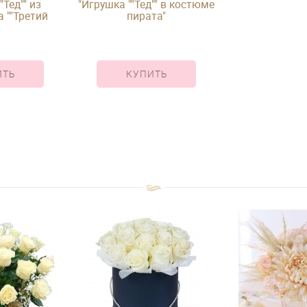
"Тед"" из
"Игрушка ""Тед"" в костюме
 ""Третий
пирата"
й"""
ИТЬ
КУПИТЬ