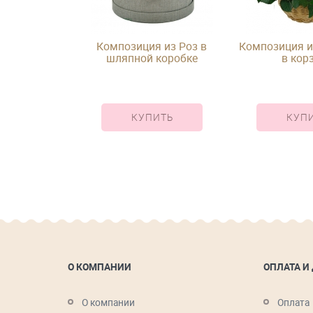
устовых роз
Композиция из Роз в
Композиция и
 коробке
шляпной коробке
в кор
ИТЬ
КУПИТЬ
КУП
О КОМПАНИИ
ОПЛАТА И
О компании
Оплата