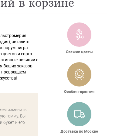
ий в корзине
 Альстромерия
ндия), эвкалипт
оспорум нигра
Свежие цветы
о цветов и сорта
нативные позиции с
ля Ваших заказов
ы превращаем
кусства!
Особая гарантия
жем изменить
ую гамму. Вы
й букет и его
Доставка по Москве