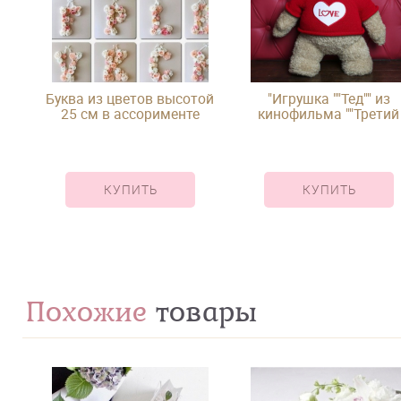
Буква из цветов высотой
"Игрушка ""Тед"" из
25 см в ассорименте
кинофильма ""Третий
лишний"""
КУПИТЬ
КУПИТЬ
Похожие
товары