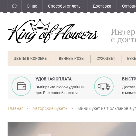
О нас
Способы оплаты
Доставка
Оптов
Интер
с дос
ЦВЕТЫ В КОРОБКЕ
ВЕЧНЫЕ РОЗЫ
СУХОЦВЕТ
БУК
УДОБНАЯ ОПЛАТА
БЫСТР
Выбирайте любой удобный
Доставк
для Вас способ оплаты.
с момен
Главная
Авторские букеты
Мини букет из тюльпанов в у