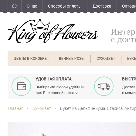
О нас
Способы оплаты
Доставка
Оптов
Интер
с дос
ЦВЕТЫ В КОРОБКЕ
ВЕЧНЫЕ РОЗЫ
СУХОЦВЕТ
БУК
УДОБНАЯ ОПЛАТА
БЫСТР
Выбирайте любой удобный
Доставк
для Вас способ оплаты.
с момен
Главная
Сухоцвет
Букет из Дельфиниума, Стахиса, Анти