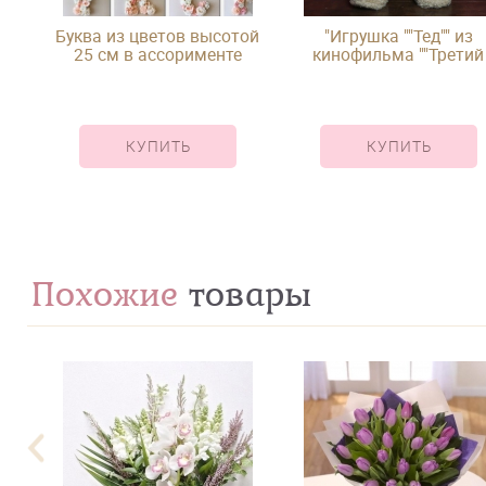
Буква из цветов высотой
"Игрушка ""Тед"" из
25 см в ассорименте
кинофильма ""Третий
лишний"""
КУПИТЬ
КУПИТЬ
Похожие
товары