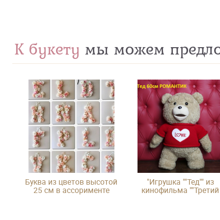
К букету
мы можем предл
Буква из цветов высотой
"Игрушка ""Тед"" из
25 см в ассорименте
кинофильма ""Третий
лишний"""