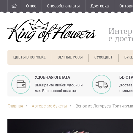
О нас
Способы оплаты
Доставка
Оптов
Интер
с дос
ЦВЕТЫ В КОРОБКЕ
ВЕЧНЫЕ РОЗЫ
СУХОЦВЕТ
БУК
УДОБНАЯ ОПЛАТА
БЫСТР
Выбирайте любой удобный
Доставк
для Вас способ оплаты.
с момен
Главная
Авторские букеты
Венок из Лагуруса, Тритикум