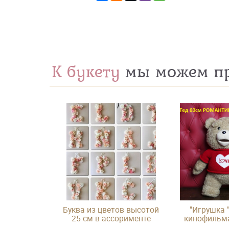
К букету
мы можем пр
Буква из цветов высотой
"Игрушка "
25 см в ассорименте
кинофильма
лишни