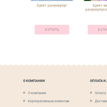
Букет ранункулус
Букет м
ранункулусо
тюльпанов, г
сире
КУПИТЬ
КУП
О КОМПАНИИ
ОПЛАТА И
О компании
Оплата
Корпоративным клиентам
Достав