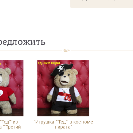
едложить
"Тед"" из
"Игрушка ""Тед"" в костюме
 ""Третий
пирата"
й"""