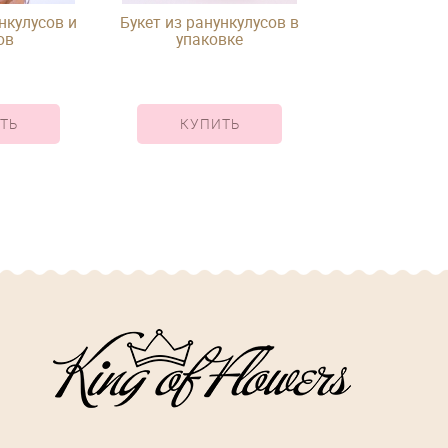
нкулусов и
Букет из ранункулусов в
ов
упаковке
ТЬ
КУПИТЬ