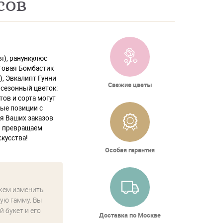
сов
я), ранункулюс
стовая Бомбастик
), Эвкалипт Гунни
Свежие цветы
ь сезонный цветок:
тов и сорта могут
ые позиции с
ля Ваших заказов
ы превращаем
кусства!
Особая гарантия
жем изменить
ую гамму. Вы
й букет и его
Доставка по Москве