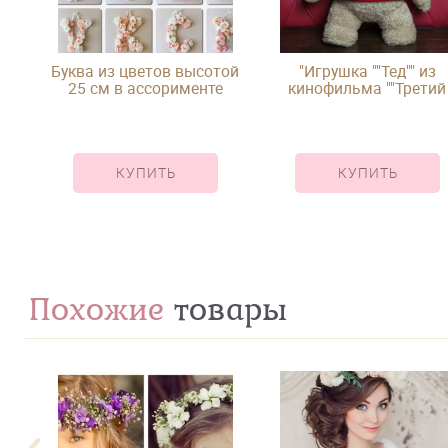
Буква из цветов высотой
"Игрушка ""Тед"" из
25 см в ассорименте
кинофильма ""Третий
лишний"""
КУПИТЬ
КУПИТЬ
Похожие
товары