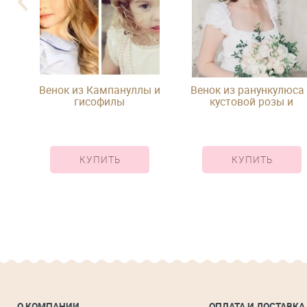
 и
Венок из Кампануллы и
Венок из ранункулюса
гисофилы
кустовой розы и
эвкалипта
КУПИТЬ
КУПИТЬ
О КОМПАНИИ
ОПЛАТА И ДОСТАВКА