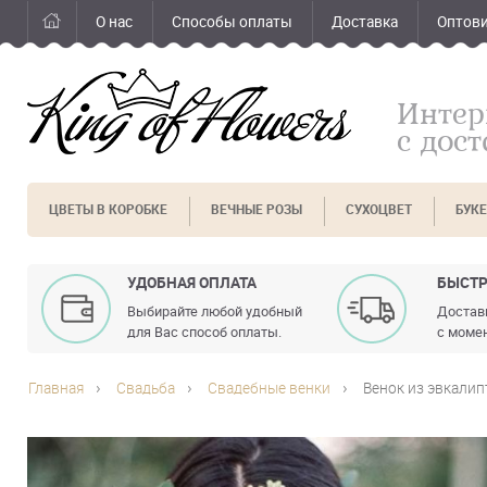
О нас
Способы оплаты
Доставка
Оптов
Интер
с дос
ЦВЕТЫ В КОРОБКЕ
ВЕЧНЫЕ РОЗЫ
СУХОЦВЕТ
БУК
УДОБНАЯ ОПЛАТА
БЫСТР
Выбирайте любой удобный
Доставк
для Вас способ оплаты.
с момен
Главная
Свадьба
Свадебные венки
Венок из эвкалип