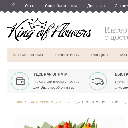
О нас
Способы оплаты
Доставка
Оптов
Интер
с дос
ЦВЕТЫ В КОРОБКЕ
ВЕЧНЫЕ РОЗЫ
СУХОЦВЕТ
БУК
УДОБНАЯ ОПЛАТА
БЫСТР
Выбирайте любой удобный
Доставк
для Вас способ оплаты.
с момен
Главная
Авторские букеты
Букет моно из тюльпанов в у