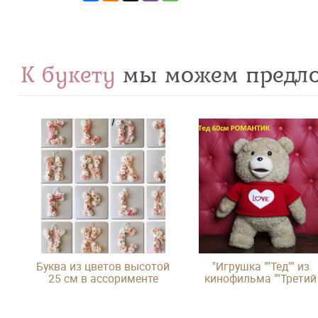
К букету
мы можем предл
Буква из цветов высотой
"Игрушка ""Тед"" из
25 см в ассорименте
кинофильма ""Третий
лишний"""