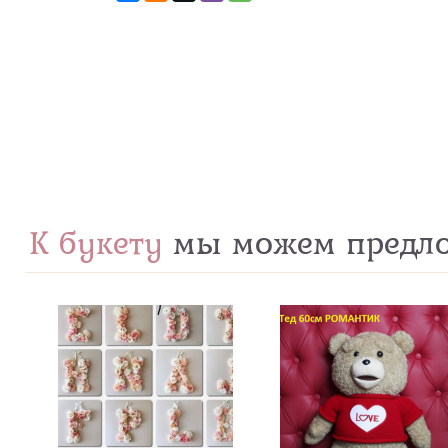
К букету
мы можем предл