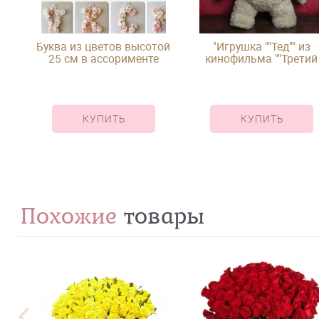
Буква из цветов высотой
"Игрушка ""Тед"" из
25 см в ассорименте
кинофильма ""Третий
лишний"""
КУПИТЬ
КУПИТЬ
Похожие
товары