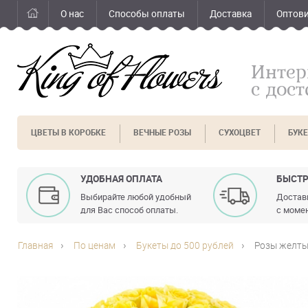
О нас
Способы оплаты
Доставка
Оптов
Интер
с дос
ЦВЕТЫ В КОРОБКЕ
ВЕЧНЫЕ РОЗЫ
СУХОЦВЕТ
БУК
УДОБНАЯ ОПЛАТА
БЫСТР
Выбирайте любой удобный
Доставк
для Вас способ оплаты.
с момен
Главная
По ценам
Букеты до 500 рублей
Розы желты