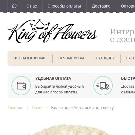
О нас
Способы оплаты
Доставка
Оптов
Интер
с дос
ЦВЕТЫ В КОРОБКЕ
ВЕЧНЫЕ РОЗЫ
СУХОЦВЕТ
БУК
УДОБНАЯ ОПЛАТА
БЫСТР
Выбирайте любой удобный
Доставк
для Вас способ оплаты.
с момен
Главная
Розы
Белая роза Анастасия под ленту