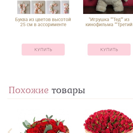
Буква из цветов высотой
"Игрушка ""Тед"" из
25 см в ассорименте
кинофильма ""Третий
лишний"""
КУПИТЬ
КУПИТЬ
Похожие
товары