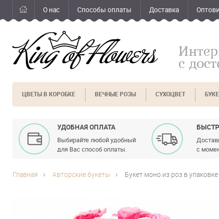
О нас
Способы оплаты
Доставка
Оптов
Интер
с дос
ЦВЕТЫ В КОРОБКЕ
ВЕЧНЫЕ РОЗЫ
СУХОЦВЕТ
БУК
УДОБНАЯ ОПЛАТА
БЫСТР
Выбирайте любой удобный
Доставк
для Вас способ оплаты.
с момен
Главная
Авторские букеты
Букет моно из роз в упаковке