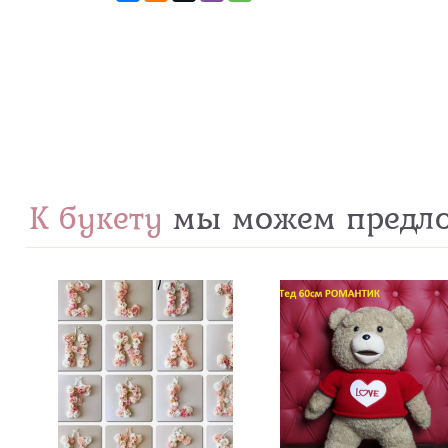
К букету
мы можем предл