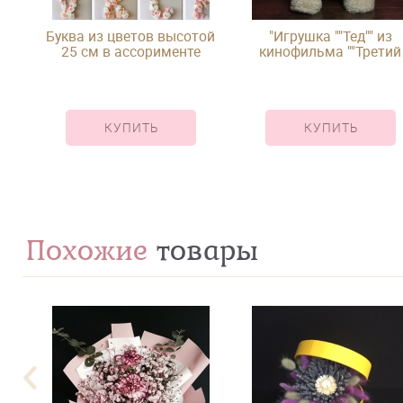
Буква из цветов высотой
"Игрушка ""Тед"" из
25 см в ассорименте
кинофильма ""Третий
лишний"""
КУПИТЬ
КУПИТЬ
Похожие
товары