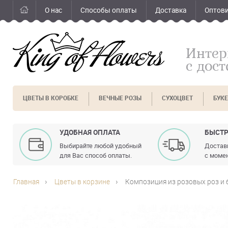
О нас
Способы оплаты
Доставка
Оптов
Интер
с дос
ЦВЕТЫ В КОРОБКЕ
ВЕЧНЫЕ РОЗЫ
СУХОЦВЕТ
БУК
УДОБНАЯ ОПЛАТА
БЫСТР
Выбирайте любой удобный
Доставк
для Вас способ оплаты.
с момен
Главная
Цветы в корзине
Композиция из розовых роз и 