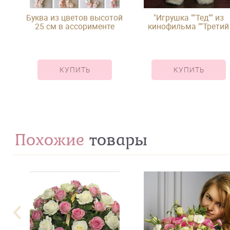
Буква из цветов высотой
"Игрушка ""Тед"" из
25 см в ассорименте
кинофильма ""Третий
лишний"""
КУПИТЬ
КУПИТЬ
Похожие
товары