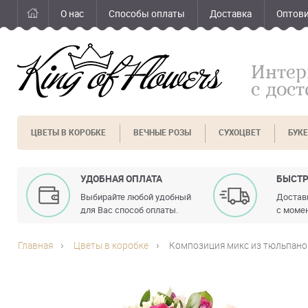
О нас
Способы оплаты
Доставка
Оптов
Интер
с дос
ЦВЕТЫ В КОРОБКЕ
ВЕЧНЫЕ РОЗЫ
СУХОЦВЕТ
БУК
УДОБНАЯ ОПЛАТА
БЫСТР
Выбирайте любой удобный
Доставк
для Вас способ оплаты.
с момен
Главная
Цветы в коробке
Композиция микс из тюльпанов