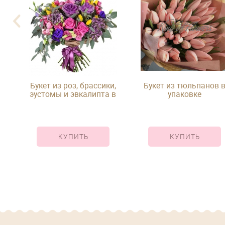
Букет из роз, брассики,
Букет из тюльпанов 
ых
эустомы и эвкалипта в
упаковке
вке
упаковке
КУПИТЬ
КУПИТЬ