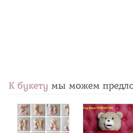
К букету
мы можем предл