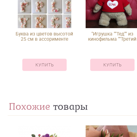
Буква из цветов высотой
"Игрушка ""Тед"" из
25 см в ассорименте
кинофильма ""Третий
лишний"""
КУПИТЬ
КУПИТЬ
Похожие
товары