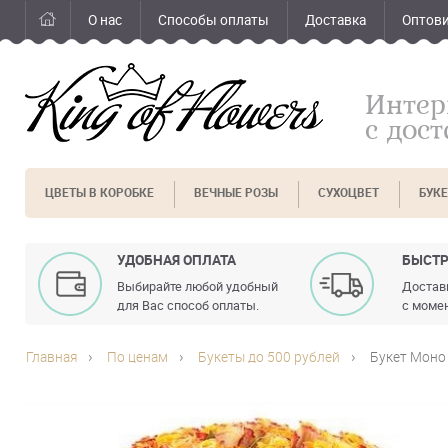
О нас
Способы оплаты
Доставка
Оптов
Интер
с дос
ЦВЕТЫ В КОРОБКЕ
ВЕЧНЫЕ РОЗЫ
СУХОЦВЕТ
БУК
УДОБНАЯ ОПЛАТА
БЫСТР
Выбирайте любой удобный
Доставк
для Вас способ оплаты.
с момен
Главная
По ценам
Букеты до 500 рублей
Букет Моно