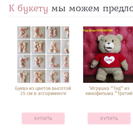
К букету
мы можем предл
Буква из цветов высотой
"Игрушка ""Тед"" из
25 см в ассорименте
кинофильма ""Третий
лишний"""
КУПИТЬ
КУПИТЬ